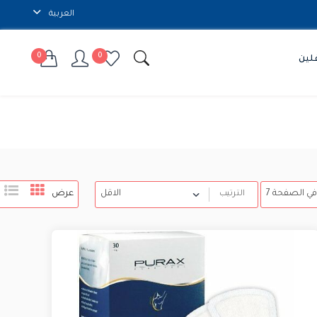
العربية
0
0
لين
عرض
الترتيب