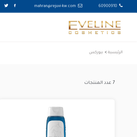
mahran@rejuvi-kw.com
60900910
الرئيسية
بيوركس
7
عدد المنتجات